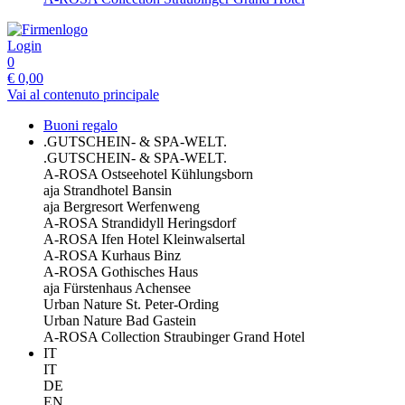
Login
0
€
0,00
Vai al contenuto principale
Buoni regalo
.GUTSCHEIN- & SPA-WELT.
.GUTSCHEIN- & SPA-WELT.
A-ROSA Ostseehotel Kühlungsborn
aja Strandhotel Bansin
aja Bergresort Werfenweng
A-ROSA Strandidyll Heringsdorf
A-ROSA Ifen Hotel Kleinwalsertal
A-ROSA Kurhaus Binz
A-ROSA Gothisches Haus
aja Fürstenhaus Achensee
Urban Nature St. Peter-Ording
Urban Nature Bad Gastein
A-ROSA Collection Straubinger Grand Hotel
IT
IT
DE
EN