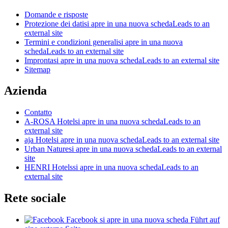
Domande e risposte
Protezione dei dati
si apre in una nuova scheda
Leads to an
external site
Termini e condizioni generali
si apre in una nuova
scheda
Leads to an external site
Impronta
si apre in una nuova scheda
Leads to an external site
Sitemap
Azienda
Contatto
A-ROSA Hotel
si apre in una nuova scheda
Leads to an
external site
aja Hotel
si apre in una nuova scheda
Leads to an external site
Urban Nature
si apre in una nuova scheda
Leads to an external
site
HENRI Hotels
si apre in una nuova scheda
Leads to an
external site
Rete sociale
Facebook
si apre in una nuova scheda
Führt auf