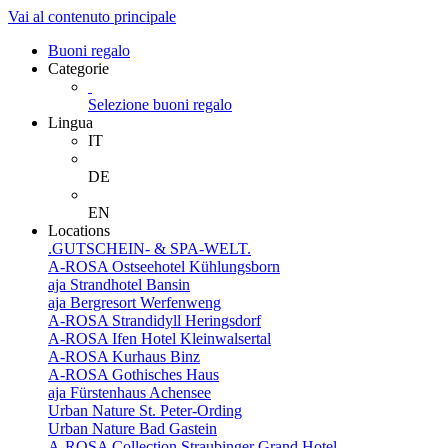
Vai al contenuto principale
Buoni regalo
Categorie
Selezione buoni regalo
Lingua
IT
DE
EN
Locations
.GUTSCHEIN- & SPA-WELT.
A-ROSA Ostseehotel Kühlungsborn
aja Strandhotel Bansin
aja Bergresort Werfenweng
A-ROSA Strandidyll Heringsdorf
A-ROSA Ifen Hotel Kleinwalsertal
A-ROSA Kurhaus Binz
A-ROSA Gothisches Haus
aja Fürstenhaus Achensee
Urban Nature St. Peter-Ording
Urban Nature Bad Gastein
A-ROSA Collection Straubinger Grand Hotel