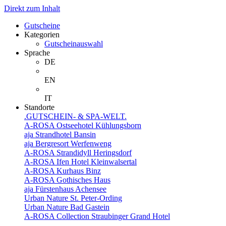
Direkt zum Inhalt
Gutscheine
Kategorien
Gutscheinauswahl
Sprache
DE
EN
IT
Standorte
.GUTSCHEIN- & SPA-WELT.
A-ROSA Ostseehotel Kühlungsborn
aja Strandhotel Bansin
aja Bergresort Werfenweng
A-ROSA Strandidyll Heringsdorf
A-ROSA Ifen Hotel Kleinwalsertal
A-ROSA Kurhaus Binz
A-ROSA Gothisches Haus
aja Fürstenhaus Achensee
Urban Nature St. Peter-Ording
Urban Nature Bad Gastein
A-ROSA Collection Straubinger Grand Hotel