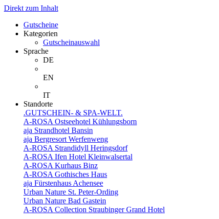
Direkt zum Inhalt
Gutscheine
Kategorien
Gutscheinauswahl
Sprache
DE
EN
IT
Standorte
.GUTSCHEIN- & SPA-WELT.
A-ROSA Ostseehotel Kühlungsborn
aja Strandhotel Bansin
aja Bergresort Werfenweng
A-ROSA Strandidyll Heringsdorf
A-ROSA Ifen Hotel Kleinwalsertal
A-ROSA Kurhaus Binz
A-ROSA Gothisches Haus
aja Fürstenhaus Achensee
Urban Nature St. Peter-Ording
Urban Nature Bad Gastein
A-ROSA Collection Straubinger Grand Hotel