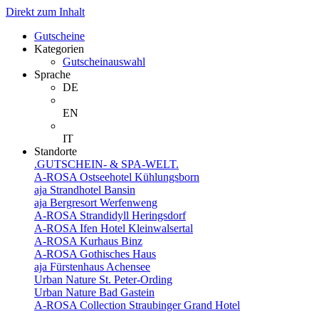
Direkt zum Inhalt
Gutscheine
Kategorien
Gutscheinauswahl
Sprache
DE
EN
IT
Standorte
.GUTSCHEIN- & SPA-WELT.
A-ROSA Ostseehotel Kühlungsborn
aja Strandhotel Bansin
aja Bergresort Werfenweng
A-ROSA Strandidyll Heringsdorf
A-ROSA Ifen Hotel Kleinwalsertal
A-ROSA Kurhaus Binz
A-ROSA Gothisches Haus
aja Fürstenhaus Achensee
Urban Nature St. Peter-Ording
Urban Nature Bad Gastein
A-ROSA Collection Straubinger Grand Hotel