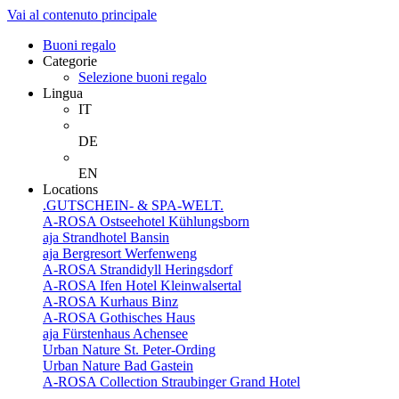
Vai al contenuto principale
Buoni regalo
Categorie
Selezione buoni regalo
Lingua
IT
DE
EN
Locations
.GUTSCHEIN- & SPA-WELT.
A-ROSA Ostseehotel Kühlungsborn
aja Strandhotel Bansin
aja Bergresort Werfenweng
A-ROSA Strandidyll Heringsdorf
A-ROSA Ifen Hotel Kleinwalsertal
A-ROSA Kurhaus Binz
A-ROSA Gothisches Haus
aja Fürstenhaus Achensee
Urban Nature St. Peter-Ording
Urban Nature Bad Gastein
A-ROSA Collection Straubinger Grand Hotel