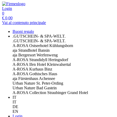
Login
0
€
0,00
Vai al contenuto principale
Buoni regalo
.GUTSCHEIN- & SPA-WELT.
.GUTSCHEIN- & SPA-WELT.
A-ROSA Ostseehotel Kühlungsborn
aja Strandhotel Bansin
aja Bergresort Werfenweng
A-ROSA Strandidyll Heringsdorf
A-ROSA Ifen Hotel Kleinwalsertal
A-ROSA Kurhaus Binz
A-ROSA Gothisches Haus
aja Fürstenhaus Achensee
Urban Nature St. Peter-Ording
Urban Nature Bad Gastein
A-ROSA Collection Straubinger Grand Hotel
IT
IT
DE
EN
Login